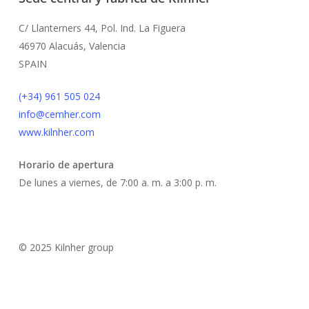
elegir
en
C/ Llanterners 44, Pol. Ind. La Figuera
la
46970 Alacuás, Valencia
página
SPAIN
de
(+34) 961 505 024
producto
info@cemher.com
www.kilnher.com
Horario de apertura
De lunes a viernes, de 7:00 a. m. a 3:00 p. m.
© 2025 Kilnher group