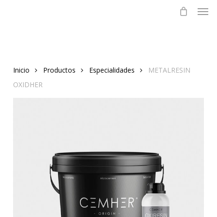
Skip
to
main
content
Inicio
Productos
Especialidades
METALRESIN
OXIDHER