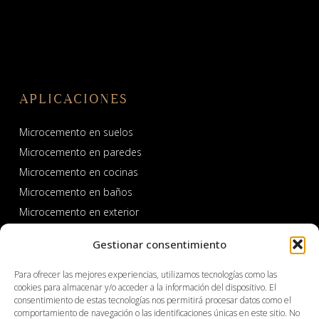
APLICACIONES
Microcemento en suelos
Microcemento en paredes
Microcemento en cocinas
Microcemento en baños
Microcemento en exterior
Microcemento en piscinas y spas
Gestionar consentimiento
Para ofrecer las mejores experiencias, utilizamos tecnologías como las
cookies para almacenar y/o acceder a la información del dispositivo. El
consentimiento de estas tecnologías nos permitirá procesar datos como el
comportamiento de navegación o las identificaciones únicas en este sitio. No