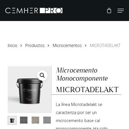
Skip
to
main
content
Inicio
Productos
Microcementos
MICROTADELAKT
Microcemento
Monocomponente
MICROTADELAKT
La línea Microtadelakt se
caracteriza por ser un
microcemento base cal
monocomponente. Ha sido