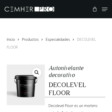
Skip
to
main
content
Inicio
Productos
Especialidades
DECOLEVEL
FLOOR
Autonivelante
decorativo
DECOLEVEL
FLOOR
Decolevel Floor es un mortero