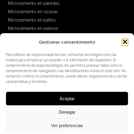
Microcemento en paredes
Microcemento en cocinas
Microcemento en baños
Microcemento en exterior
Microcemento en piscinas y spas
Gestionar consentimiento
Para ofrecer las mejores experiencias, utilizamos tecnologías como las
cookies para almacenar y/o acceder a la información del dispositivo. El
consentimiento de estas tecnologías nos permitirá procesar datos como el
comportamiento de navegación o las identificaciones únicas en este sitio. No
consentir o retirar el consentimiento, puede afectar negativamente a ciertas
características y funciones.
ÁREA PROFESIONAL
Aceptar
Productos
Denegar
Sobre Cemher
Dónde comprar
Ver preferencias
Distribuidores