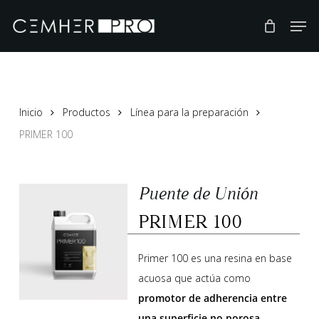
Skip
to
main
content
Inicio
Productos
Línea para la preparación
PRIMER 100
Puente de Unión
PRIMER 100
Primer 100 es una resina en base
acuosa que actúa como
promotor de adherencia entre
una
superficie no porosa