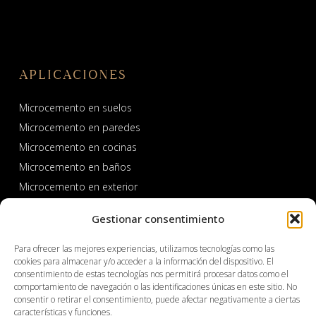
APLICACIONES
Microcemento en suelos
Microcemento en paredes
Microcemento en cocinas
Microcemento en baños
Microcemento en exterior
Microcemento en piscinas y spas
Gestionar consentimiento
Para ofrecer las mejores experiencias, utilizamos tecnologías como las
cookies para almacenar y/o acceder a la información del dispositivo. El
consentimiento de estas tecnologías nos permitirá procesar datos como el
comportamiento de navegación o las identificaciones únicas en este sitio. No
consentir o retirar el consentimiento, puede afectar negativamente a ciertas
características y funciones.