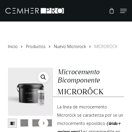
Skip
to
main
content
Inicio
Productos
Nuevo Microrock
MICRORÖCK
Microcemento
Bicomponente
MICRORÖCK
La línea de microcemento
Microröck se caracteriza por se un
microcemento epoxídico
(árido +
es impermeable en
resinas epoxi)