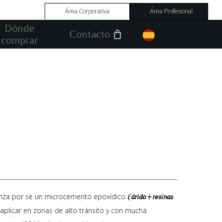
Área Corporativa
Área Profesional
Dónde
Contacto
comprar
eriza por se un microcemento epoxídico
(árido + resinas
licar en zonas de alto tránsito y con mucha