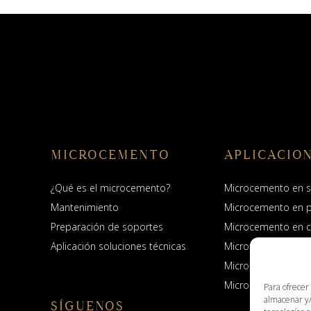
MICROCEMENTO
APLICACIO
¿Qué es el microcemento?
Microcemento en s
Mantenimiento
Microcemento en 
Preparación de soportes
Microcemento en c
Aplicación soluciones técnicas
Microcemento en 
Microcemento en e
Microcemento en pi
Para ofrecer
almacenar y/
SÍGUENOS