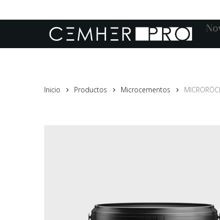
Skip
to
No
main
content
Inicio
Productos
Microcementos
MICRORÖC