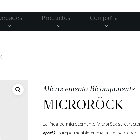
vedades
Productos
Compañia
K
Microcemento Bicomponente
MICRORÖCK
La línea de microcemento Microröck se caract
es impermeable en masa. Pensado para ap
epoxi)