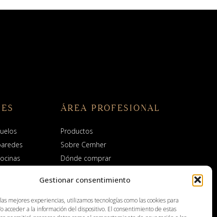
NES
ÁREA PROFESIONAL
uelos
Productos
paredes
Sobre Cemher
ocinas
Dónde comprar
baños
Distribuidores
Gestionar consentimiento
xterior
Contacto
scinas y spas
 las mejores experiencias, utilizamos tecnologías como las cookies para
o acceder a la información del dispositivo. El consentimiento de estas