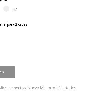
ft
2
erial para 2 capas
es
Microcementos
,
Nuevo Microrock
,
Ver todos