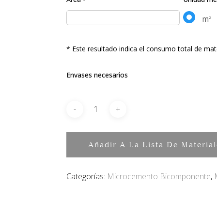
m
2
* Este resultado indica el consumo total de mat
Envases necesarios
Añadir A La Lista De Material
Categorías:
Microcemento Bicomponente
,