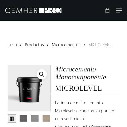
Skip
to
main
content
Inicio
Productos
Microcementos
MICROLEVEL
Microcemento
Monocomponente
MICROLEVEL
La línea de microcemento
Microlevel se caracteriza por ser
un revestimiento
monocomponente
(cemento +