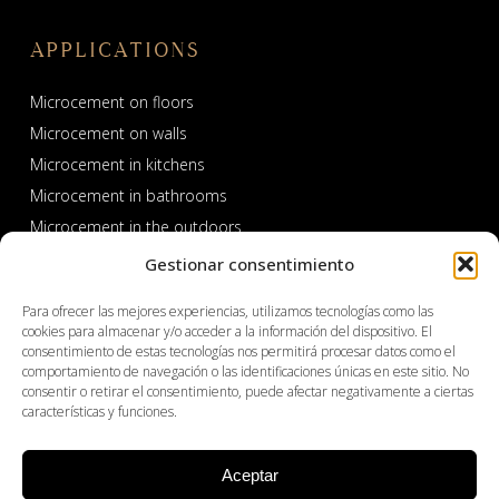
APPLICATIONS
Microcement on floors
Microcement on walls
Microcement in kitchens
Microcement in bathrooms
Microcement in the outdoors
Microcement in pools and spas
Gestionar consentimiento
Para ofrecer las mejores experiencias, utilizamos tecnologías como las
cookies para almacenar y/o acceder a la información del dispositivo. El
consentimiento de estas tecnologías nos permitirá procesar datos como el
comportamiento de navegación o las identificaciones únicas en este sitio. No
consentir o retirar el consentimiento, puede afectar negativamente a ciertas
características y funciones.
PROFESSIONAL AREA
Aceptar