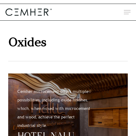
Skip
to
main
content
Oxides
Cemher microcement offers multiple
possibilities, including oxide finishes,
which, when mixed with microcement
and wood, achieve the perfect
industrial style.
HOTEL NALU