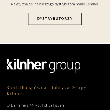
Należy znaleźć najbliższego dystrybutora marki Cemher.
DYSTRYBUTORZY
Siedziba główna i fabryka Grupy
Kilnher
C/ Llanterners 44, Pol. Ind. La Figuera