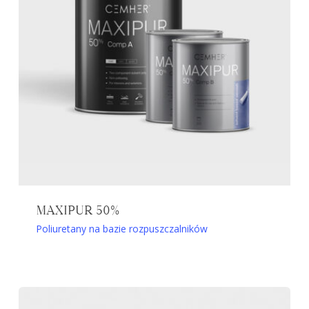
stronie
produktu
MAXIPUR 50%
Poliuretany na bazie rozpuszczalników
Ten
produkt
ma
wiele