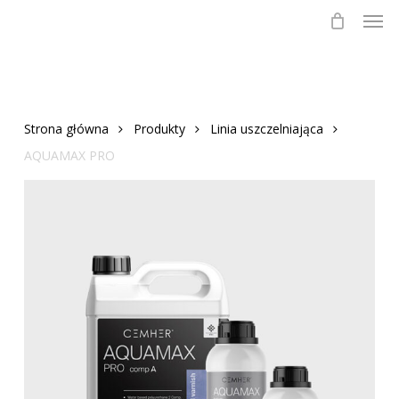
Skip
to
main
content
Strona główna
Produkty
Linia uszczelniająca
AQUAMAX PRO