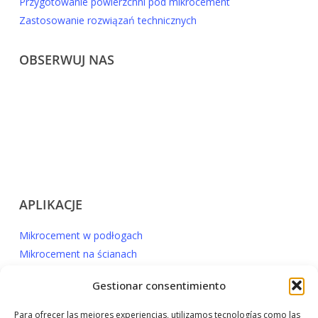
Przygotowanie powierzchni pod mikrocement
Zastosowanie rozwiązań technicznych
OBSERWUJ NAS
APLIKACJE
Mikrocement w podłogach
Mikrocement na ścianach
Mikrocement w kuchni
Gestionar consentimiento
Mikrocement w łazienkach
Mikrocement zewnętrzny
Para ofrecer las mejores experiencias, utilizamos tecnologías como las