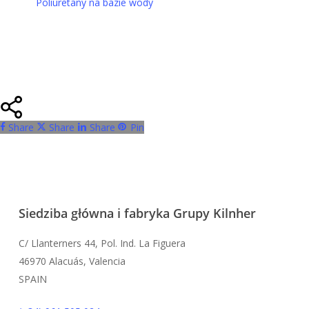
Poliuretany na bazie wody
Ten
produkt
ma
wiele
wariantów.
Opcje
można
Share
Share
Share
Pin
wybrać
na
stronie
produktu
Siedziba główna i fabryka Grupy Kilnher
C/ Llanterners 44, Pol. Ind. La Figuera
46970 Alacuás, Valencia
SPAIN