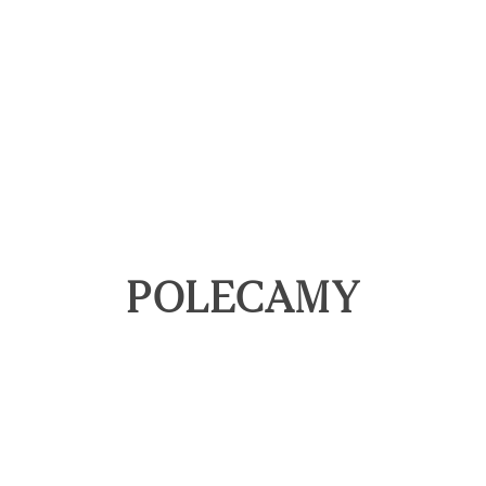
Odporność na ścieranie
Aquamax Pro®
POLECAMY