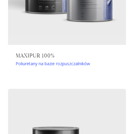
MAXIPUR 100%
Poliuretany na bazie rozpuszczalników
Ten
produkt
ma
wiele
wariantów.
Opcje
można
wybrać
na