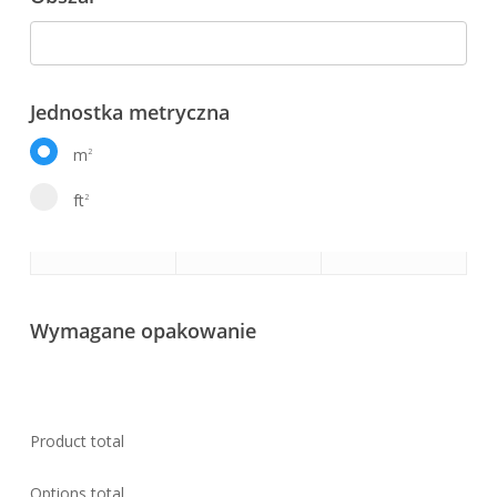
Jednostka metryczna
m
2
ft
2
Wymagane opakowanie
Product total
Options total