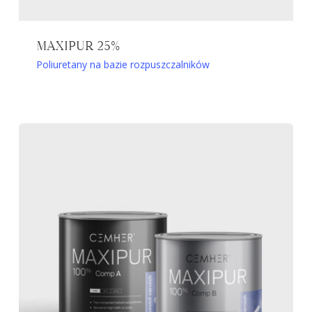
MAXIPUR 25%
Poliuretany na bazie rozpuszczalników
Ten
produkt
ma
wiele
wariantów.
Opcje
można
wybrać
na
stronie
produktu