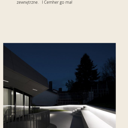
zewnętrzne. I Cemher go ma!