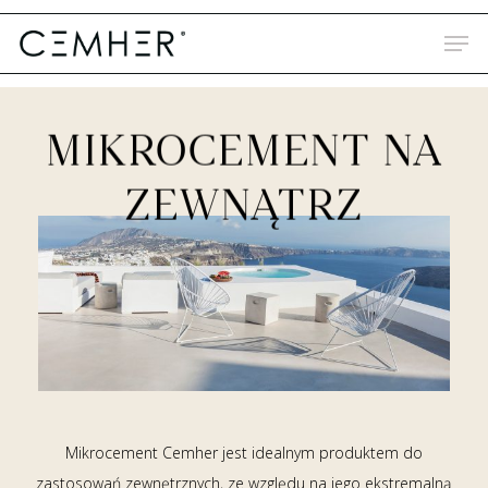
Skip
to
main
content
MIKROCEMENT NA
ZEWNĄTRZ
Mikrocement Cemher jest idealnym produktem do
zastosowań zewnętrznych, ze względu na jego ekstremalną