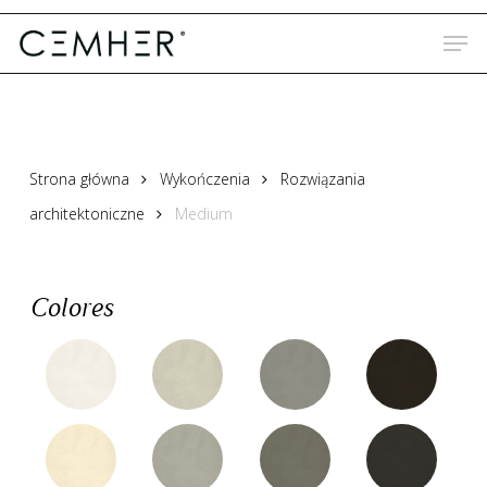
Skip
to
main
content
Strona główna
Wykończenia
Rozwiązania
architektoniczne
Medium
Colores