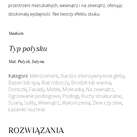
przestrzeni mieszkalnych, wewnątrz i na zewnątrz, oferując
doskonałą wydajność. Nie tworzy efektu stiuku.
Medium
Typ połysku
Mat, Połysk, Satyna
Kategorii:
Mikrocement
,
Bardzo intensywny krok gleby
,
Basen lub spa
,
Blat roboczy
,
Brodzik lub wanna
,
Doniczki
,
Fasady
,
Meble
,
Mokradła
,
Na zewnątrz
,
Ogrzewanie podłogowe
,
Podłogi
,
Ruchy strukturalne
,
Ściany
,
Sufity
,
Wewnątrz
,
Wykończenia
,
Zlew czy zlew
,
Łazienki i kuchnie
ROZWIĄZANIA