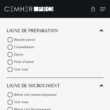
Skip
to
main
content
LIGNE DE PRÉPARATION
Bouche pores
Consolidants
Époxy
Pont d'union
Voir tous
LIGNE DE MICROCIMENT
Béton ciré monocomposant
Voir tous
Béton ciré bicomposant