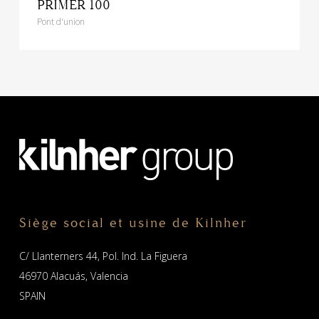
PRIMER 100
Pont d'union
Siège social et usine de Kilnher
C/ Llanterners 44, Pol. Ind. La Figuera
46970 Alacuás, Valencia
SPAIN