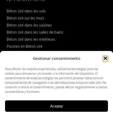
Béton ciré dans les sols
Béton ciré sur les murs
Béton ciré dans les cuisines
Béton ciré dans les salles de bains
Béton ciré dans les extérieurs
Piscines en Béton ciré
Gestionar consentimiento
Para ofrecer las mejores experiencias, utilizamos tecnologías como las
cookies para almacenar y/o acceder a la información del dispositivo. El
consentimiento de estas tecnologías nos permitirá procesar datos como el
comportamiento de navegación o las identificaciones únicas en este sitio. No
consentir o retirar el consentimiento, puede afectar negativamente a ciertas
PROFESSIONNEL
características y funciones.
Produits
Aceptar
À propos de Cemher