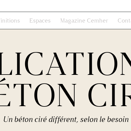
initions
Espaces
Magazine Cemher
Cont
LICATIO
ÉTON CI
Un béton ciré différent, selon le besoin