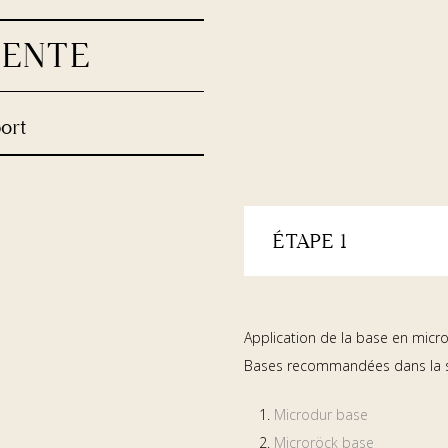
DENTE
ort
ÉTAPE 1
Application de la base en micr
Bases recommandées dans la so
Microdur base
Microröck base