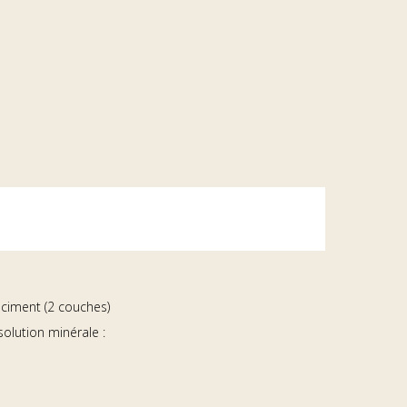
ociment (2 couches)
lution minérale :