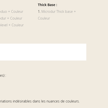
Thick Base :
oduo + Couleur
1.
Microdur Thick base +
odur + Couleur
Couleur
level + Couleur
es) :
variations indésirables dans les nuances de couleurs.