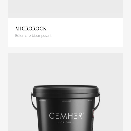
MICRORÖCK
Béton ciré bicomposant