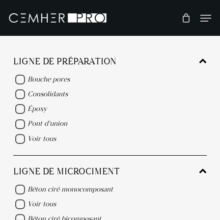
Skip
to
main
content
LIGNE DE PRÉPARATION
Bouche pores
Consolidants
Époxy
Pont d'union
Voir tous
LIGNE DE MICROCIMENT
Béton ciré monocomposant
Voir tous
Béton ciré bicomposant