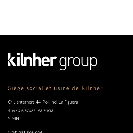
Siège social et usine de Kilnher
C/ Llanterners 44, Pol. Ind. La Figuera
46970 Alacuás, Valencia
SPAIN
(+34) 961 505 024