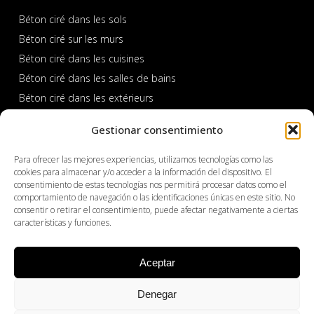
Béton ciré dans les sols
Béton ciré sur les murs
Béton ciré dans les cuisines
Béton ciré dans les salles de bains
Béton ciré dans les extérieurs
Piscines en Béton ciré
Gestionar consentimiento
Para ofrecer las mejores experiencias, utilizamos tecnologías como las
cookies para almacenar y/o acceder a la información del dispositivo. El
consentimiento de estas tecnologías nos permitirá procesar datos como el
comportamiento de navegación o las identificaciones únicas en este sitio. No
consentir o retirar el consentimiento, puede afectar negativamente a ciertas
características y funciones.
PROFESSIONNEL
Aceptar
Produits
Denegar
À propos de Cemher