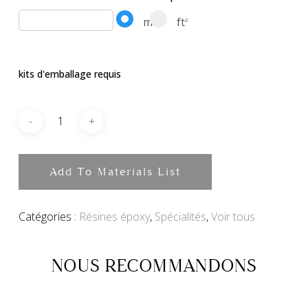
m
ft
2
2
kits d'emballage requis
Add To Materials List
Catégories :
Résines époxy
,
Spécialités
,
Voir tous
NOUS RECOMMANDONS