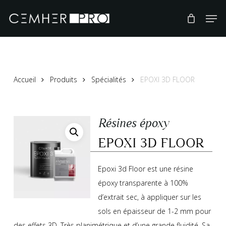
Skip
to
main
content
Accueil
Produits
Spécialités
EPOXI 3D FLOOR
Résines époxy
EPOXI 3D FLOOR
Epoxi 3d Floor est une résine
époxy transparente à 100%
d’extrait sec, à appliquer sur les
sols en épaisseur de 1-2 mm pour
des effets 3D. Très planimétrique et d’une grande fluidité. Sa