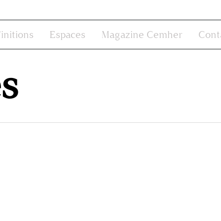
initions
Espaces
Magazine Cemher
Cont
es