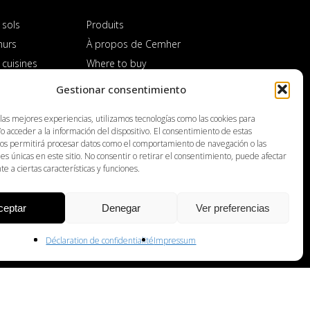
 sols
Produits
murs
À propos de Cemher
 cuisines
Where to buy
 salles de bains
Distributeurs
Gestionar consentimiento
 extérieurs
Contact
 las mejores experiencias, utilizamos tecnologías como las cookies para
iré
o acceder a la información del dispositivo. El consentimiento de estas
nos permitirá procesar datos como el comportamiento de navegación o las
nes únicas en este sitio. No consentir o retirar el consentimiento, puede afectar
 a ciertas características y funciones.
ceptar
Denegar
Ver preferencias
Déclaration de confidentialité
Impressum