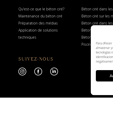
Qu'est-ce que le béton ciré?
Béton ciré dans les
Maintenance du béton ciré
Béton ciré sur les 
Préparation des médias
Béton ciré dans les
Application de solutions
Béton ciré dans les
techniques
Béton ciré dans les
Para ofrecer
Piscines en Béton c
almacenar y/
tecnologías 
identificacio
SUIVEZ-NOUS
negativamente
A