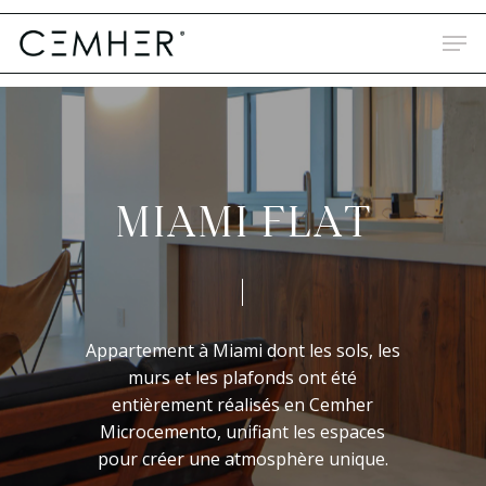
Skip
to
main
content
M
I
A
M
I
F
L
A
T
Appartement
à
Miami
dont
les
sols,
les
murs
et
les
plafonds
ont
été
entièrement
réalisés
en
Cemher
Microcemento,
unifiant
les
espaces
pour
créer
une
atmosphère
unique.